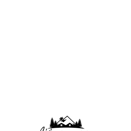
Lo
adi
n