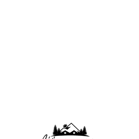
Lo
adi
n