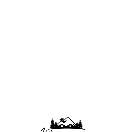
Lo
adi
n