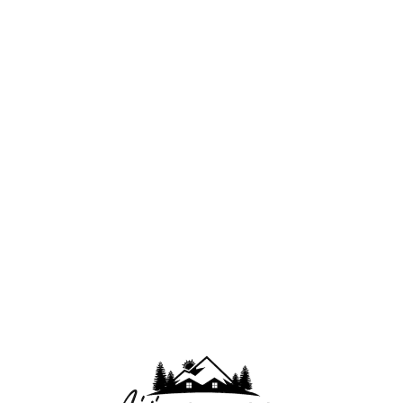
Lo
adi
n