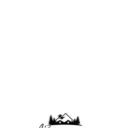
Lo
adi
n