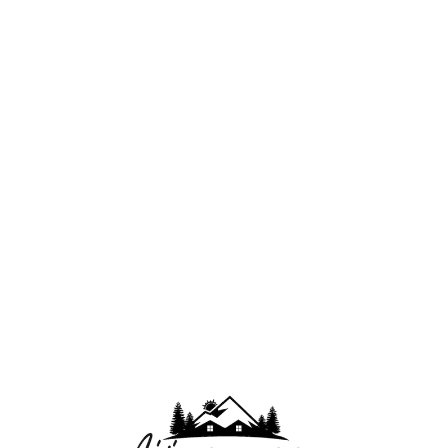
Lo
adi
n