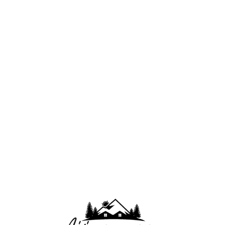
Lo
adi
n