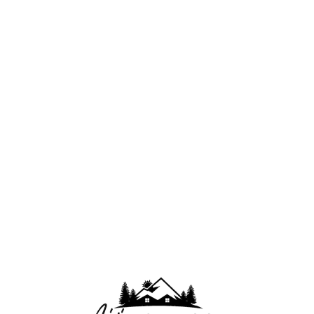
Lo
adi
n