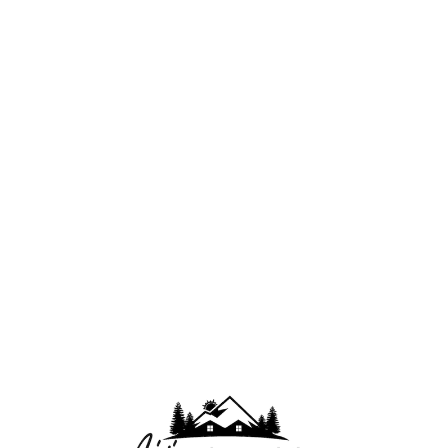
Lo
adi
n