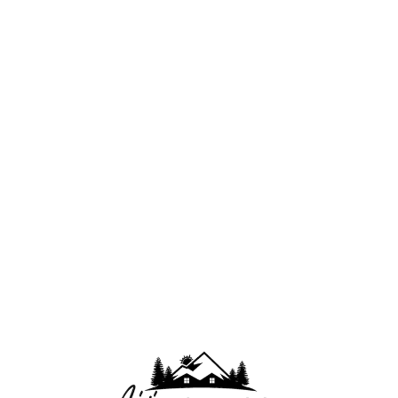
Lo
adi
n