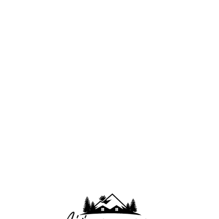
Lo
adi
n