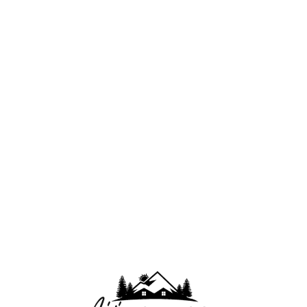
Lo
adi
n