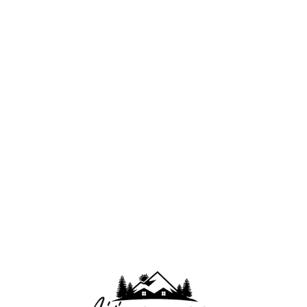
Lo
adi
n