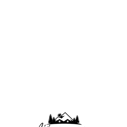
Lo
adi
n