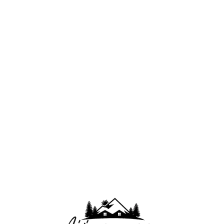
Lo
adi
n