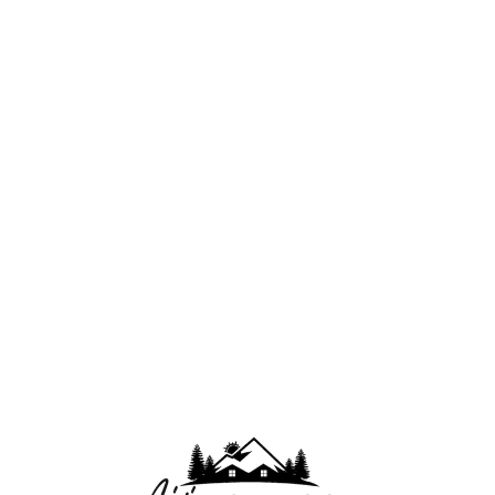
Lo
adi
n