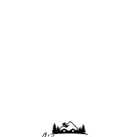
Lo
adi
n