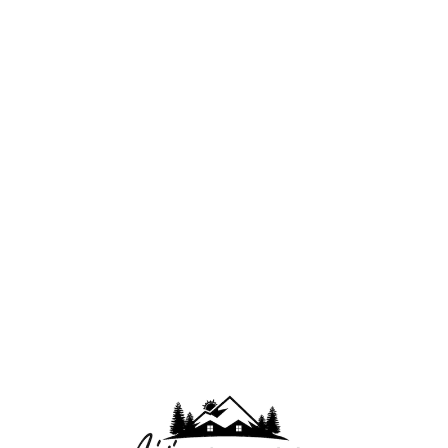
Lo
adi
n