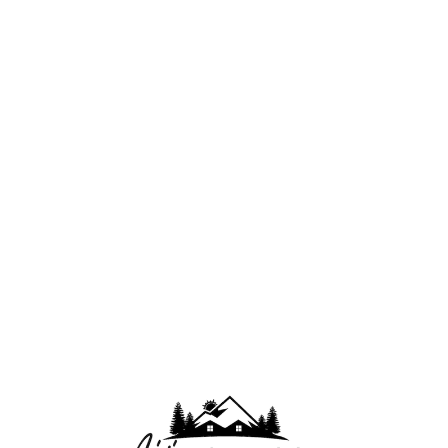
Lo
adi
n