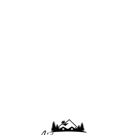
Lo
adi
n