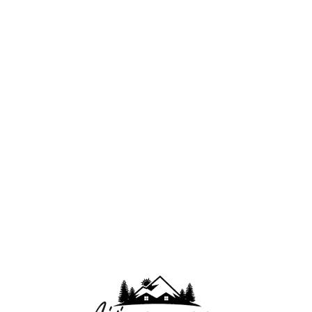
Lo
adi
n